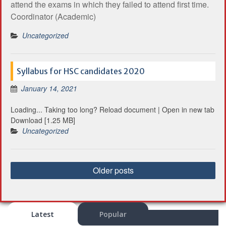
attend the exams in which they failed to attend first time.
Coordinator (Academic)
Uncategorized
Syllabus for HSC candidates 2020
January 14, 2021
Loading... Taking too long? Reload document | Open in new tab
Download [1.25 MB]
Uncategorized
P
Older posts
o
s
t
s
Latest
Popular
n