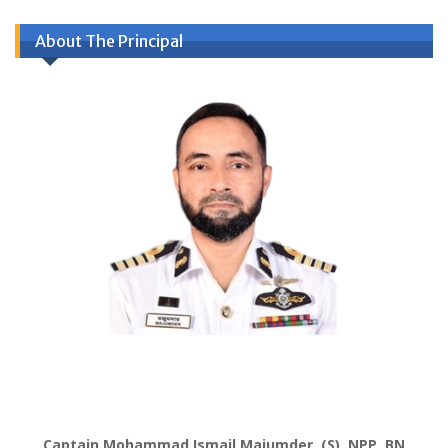
About The Principal
Captain Mohammad Ismail Majumder, (S), NPP, BN