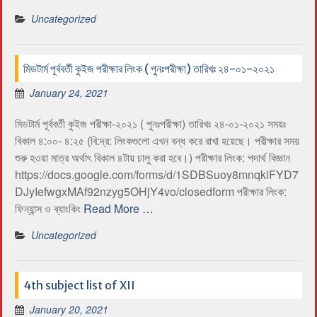
Uncategorized
মিডটার্ম পূর্ববর্তী কুইজ পরীক্ষার লিংক ( পুনঃপরীক্ষা) তারিখঃ ২৪-০১-২০২১
January 24, 2021
মিডটার্ম পূর্ববর্তী কুইজ পরীক্ষা-২০২১ ( পুনঃপরীক্ষা) তারিখঃ ২৪-০১-২০২১ সময়ঃ
বিকাল ৪:০০- ৪:২৫ (বি:দ্র: লিংকগুলো এখন বন্ধ করে রাখা হয়েছে। পরীক্ষার সময়
শুরু হওয়া মাত্র অর্থাৎ বিকাল ৪টায় চালু করা হবে।) পরীক্ষার লিংক: পদার্থ বিজ্ঞান
https://docs.google.com/forms/d/1SDBSuoy8mnqkiFYD7
DJyIefwgxMAf92nzyg5OHjY4vo/closedform পরীক্ষার লিংক:
ফিন্যান্স ও ব্যাংকিং
Read More …
Uncategorized
4th subject list of XII
January 20, 2021