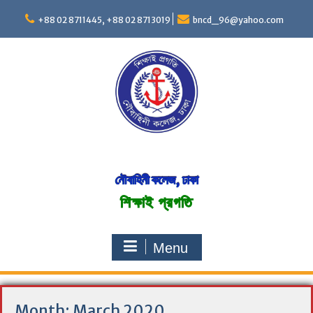
S
+88 02 8711445, +88 02 8713019
bncd_96@yahoo.com
k
i
p
t
o
c
o
n
t
e
n
নৌবাহিনী কলেজ, ঢাকা
t
শিক্ষাই প্রগতি
Menu
Month:
March 2020