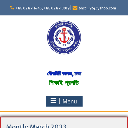
S
+88 02 8711445, +88 02 8713019
bncd_96@yahoo.com
k
i
p
t
o
c
o
n
t
e
n
নৌবাহিনী কলেজ, ঢাকা
t
শিক্ষাই প্রগতি
Menu
Month:
March 2023