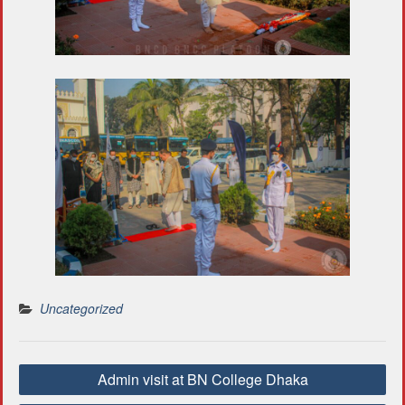
Uncategorized
P
Admin visit at BN College Dhaka
o