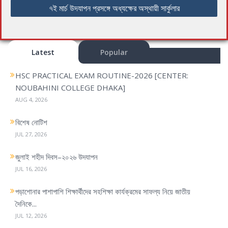
s
৭ই মার্চ উদযাপন প্রসঙ্গে অধ্যক্ষের অস্থায়ী সার্কুলার
t
n
a
Latest
Popular
v
i
HSC PRACTICAL EXAM ROUTINE-2026 [CENTER:
g
NOUBAHINI COLLEGE DHAKA]
a
AUG 4, 2026
t
i
বিশেষ নোটিশ
o
JUL 27, 2026
n
জুলাই শহীদ দিবস–২০২৬ উদযাপন
JUL 16, 2026
পড়াশোনার পাশাপাশি শিক্ষার্থীদের সহশিক্ষা কার্যক্রমের সাফল্য নিয়ে জাতীয়
দৈনিকে...
JUL 12, 2026