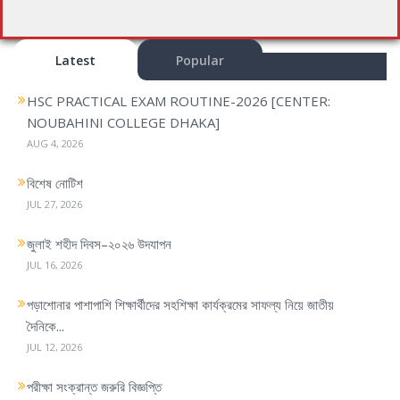
s
t
n
Latest
Popular
a
HSC PRACTICAL EXAM ROUTINE-2026 [CENTER:
v
NOUBAHINI COLLEGE DHAKA]
i
AUG 4, 2026
g
a
বিশেষ নোটিশ
t
JUL 27, 2026
i
o
জুলাই শহীদ দিবস–২০২৬ উদযাপন
n
JUL 16, 2026
পড়াশোনার পাশাপাশি শিক্ষার্থীদের সহশিক্ষা কার্যক্রমের সাফল্য নিয়ে জাতীয়
দৈনিকে...
JUL 12, 2026
পরীক্ষা সংক্রান্ত জরুরি বিজ্ঞপ্তি