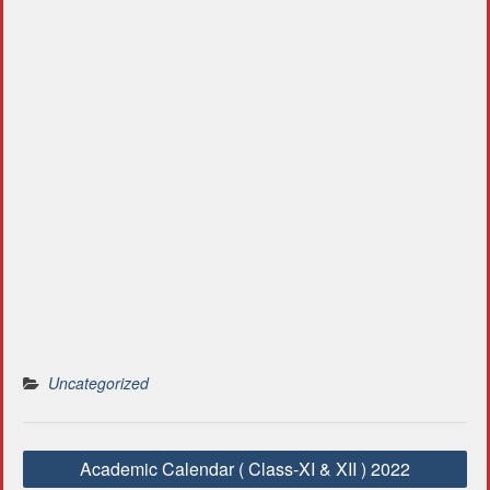
Uncategorized
P
Academic Calendar ( Class-XI & XII ) 2022
o