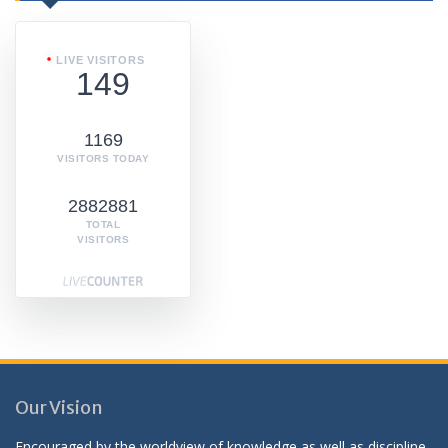
LIVE VISITORS
149
1169
VISITORS TODAY
2882881
TOTAL
VISITORS
Our Vision
Encouraged by the worldview of knowledge as well as discipline