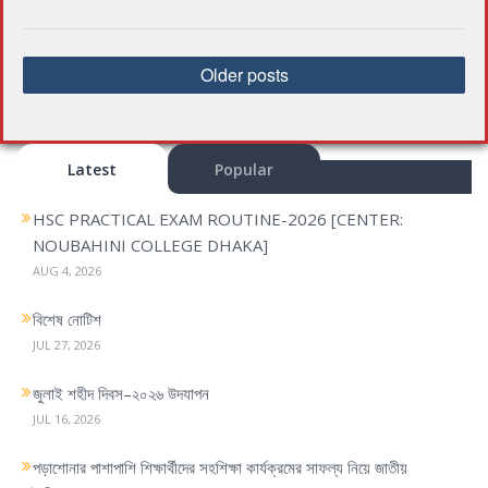
P
Older posts
o
s
t
s
Latest
Popular
n
HSC PRACTICAL EXAM ROUTINE-2026 [CENTER:
a
NOUBAHINI COLLEGE DHAKA]
v
AUG 4, 2026
i
g
বিশেষ নোটিশ
a
JUL 27, 2026
t
i
জুলাই শহীদ দিবস–২০২৬ উদযাপন
o
JUL 16, 2026
n
পড়াশোনার পাশাপাশি শিক্ষার্থীদের সহশিক্ষা কার্যক্রমের সাফল্য নিয়ে জাতীয়