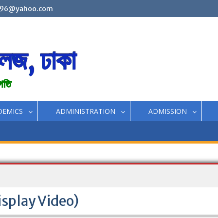
96@yahoo.com
লেজ, ঢাকা
রগতি
DEMICS
ADMINISTRATION
ADMISSION
splay Video)