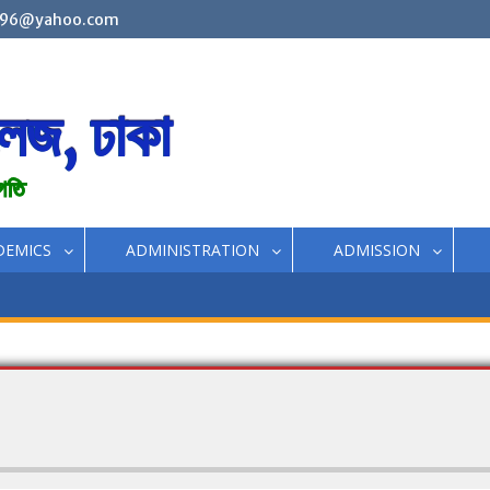
96@yahoo.com
লেজ, ঢাকা
রগতি
DEMICS
ADMINISTRATION
ADMISSION