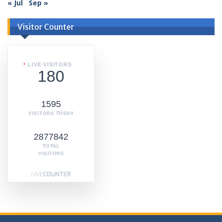
« Jul
Sep »
Visitor Counter
LIVE VISITORS
180
1595
VISITORS TODAY
2877842
TOTAL
VISITORS