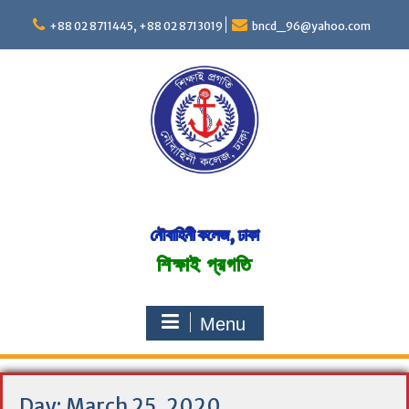
S
+88 02 8711445, +88 02 8713019
bncd_96@yahoo.com
k
i
p
t
o
c
o
n
t
e
n
নৌবাহিনী কলেজ, ঢাকা
t
শিক্ষাই প্রগতি
Menu
Day:
March 25, 2020