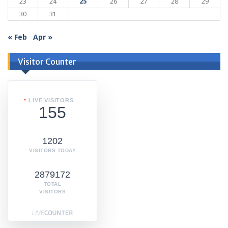
23
24
25
26
27
28
29
30
31
« Feb
Apr »
Visitor Counter
LIVE VISITORS
155
1202
VISITORS TODAY
2879172
TOTAL
VISITORS