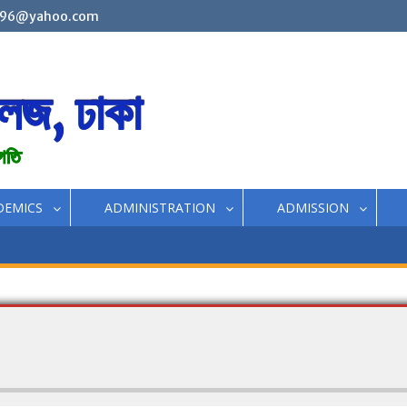
96@yahoo.com
লেজ, ঢাকা
রগতি
DEMICS
ADMINISTRATION
ADMISSION