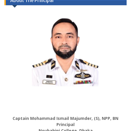
About The Principal
Captain Mohammad Ismail Majumder, (S), NPP, BN
Principal
Noubahini College, Dhaka