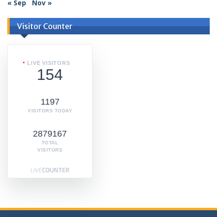
« Sep
Nov »
Visitor Counter
LIVE VISITORS
154
1197
VISITORS TODAY
2879167
TOTAL
VISITORS