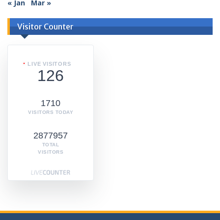
« Jan
Mar »
Visitor Counter
LIVE VISITORS
126
1710
VISITORS TODAY
2877957
TOTAL
VISITORS