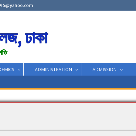
96@yahoo.com
লেজ, ঢাকা
রগতি
DEMICS
ADMINISTRATION
ADMISSION