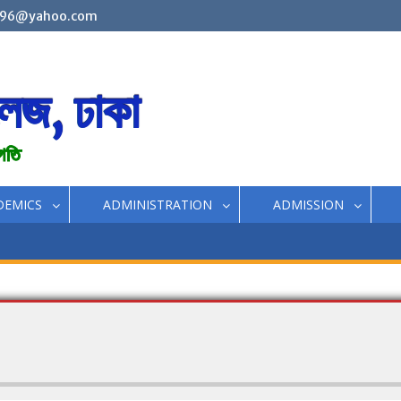
96@yahoo.com
লেজ, ঢাকা
রগতি
DEMICS
ADMINISTRATION
ADMISSION