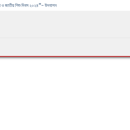
্ষিকী ও জাতীয় শিশু দিবস ২০২৪”- উদযাপন