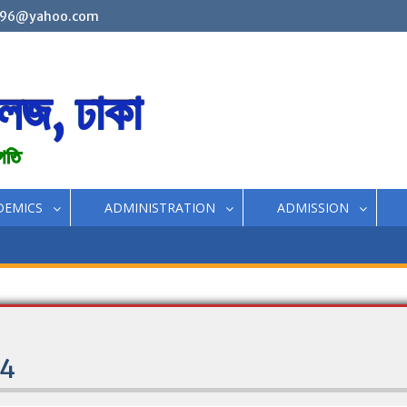
96@yahoo.com
লেজ, ঢাকা
রগতি
DEMICS
ADMINISTRATION
ADMISSION
24