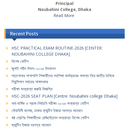
Principal
Noubahini College, Dhaka
Read More
Recent Posts
HSC PRACTICAL EXAM ROUTINE-2026 [CENTER:
NOUBAHINI COLLEGE DHAKA]
বিশেষ নোটিশ
জুলাই শহীদ দিবস–২০২৬ উদযাপন
পড়াশোনার পাশাপাশি শিক্ষার্থীদের সহশিক্ষা কার্যক্রমের সাফল্য নিয়ে জাতীয় দৈনিকে
প্রিন্সিপাল স্যারের সাক্ষাৎকার
পরীক্ষা সংক্রান্ত জরুরি বিজ্ঞপ্তি
HSC-2026 SEAT PLAN [Centre: Noubahini college Dhaka]
অর্ধ-বার্ষিক ও প্রাক-নির্বাচনি পরীক্ষা-২০২৬ সংক্রান্ত নোটিশ
নৌবাহিনী কলেজ, ঢাকার ক্যান্টিন ইজারা দরপত্র আহবান
ষষ্ঠ শ্রেণির শিক্ষার্থীদের রেজিস্ট্রেশন সংক্রান্ত বিশেষ নোটিশ
ক্যান্টিন ইজারা দরপত্র আহবান