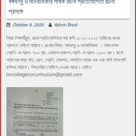
বঙ্গবন্ধু ও মানবাধিকার শীর্ষক রচনা প্রতিযোগিতা রচনা
প্রসঙ্গে
October 8, 2020
Admin Bncd
প্রিয় শিক্ষার্থীবৃন্দ, রচনা প্রতিযোগিতার সফ্ট কপি ১০-১০-২০২০ তারিখের মধ্যে
প্রদত্ত মেইলে পাঠাবে। রচনার বিষয়: ‘বঙ্গবন্ধু ও মানবাধিকার’ । নবম-দশম
শ্রেণি- ক-গ্রুপ- ৭০০ শব্দ, একাদশ-দ্বাদশ শ্রেণি- খ-গ্রুপ- ১২০০ শব্দ। রচনা
পাঠানোর সময় নাম, রোল, শ্রেণি, সেকশন, মোবাইল নম্বর এবং এক কপি পাসপোর্ট
ছবিসহ পাঠাবে। বিস্তারিত নোটিশে দেওয়া আছে। মেইল:
bncollegecocurriculum@gmail.com