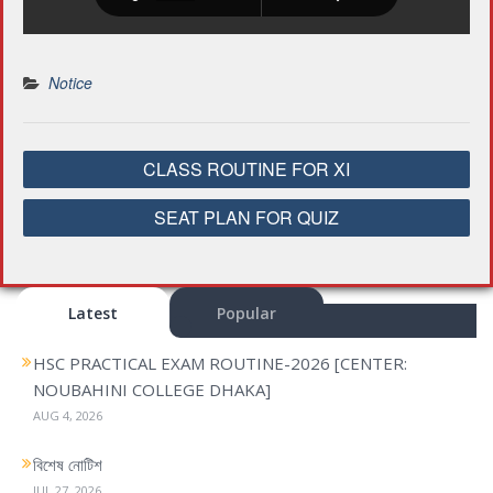
Notice
P
CLASS ROUTINE FOR XI
o
s
SEAT PLAN FOR QUIZ
t
n
a
Latest
Popular
v
i
HSC PRACTICAL EXAM ROUTINE-2026 [CENTER:
g
NOUBAHINI COLLEGE DHAKA]
a
AUG 4, 2026
t
i
বিশেষ নোটিশ
o
JUL 27, 2026