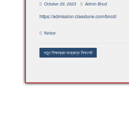
October 29, 2023
Admin Bncd
https://admission.classtune.com/bncd/
Notice
নতুন শিক্ষাক্রম সংক্রান্ত লিফলেট
P
o
s
t
n
a
v
i
g
a
t
i