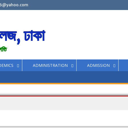
6@yahoo.com
লেজ, ঢাকা
রগতি
DEMICS
ADMINISTRATION
ADMISSION