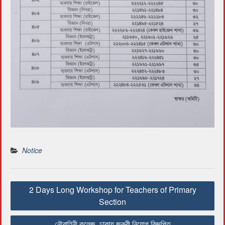
Notice
P
2 Days Long Workshop for Teachers of Primary
o
Section
s
t
নৌবাহিনী কলেজ, ঢাকায় জরুরী নিয়োগ বিজ্ঞপ্তি