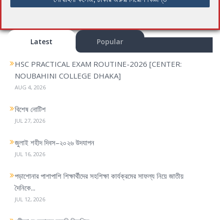
n
a
v
Latest
Popular
i
g
HSC PRACTICAL EXAM ROUTINE-2026 [CENTER:
a
NOUBAHINI COLLEGE DHAKA]
t
AUG 4, 2026
i
o
বিশেষ নোটিশ
n
JUL 27, 2026
জুলাই শহীদ দিবস–২০২৬ উদযাপন
JUL 16, 2026
পড়াশোনার পাশাপাশি শিক্ষার্থীদের সহশিক্ষা কার্যক্রমের সাফল্য নিয়ে জাতীয়
দৈনিকে...
JUL 12, 2026