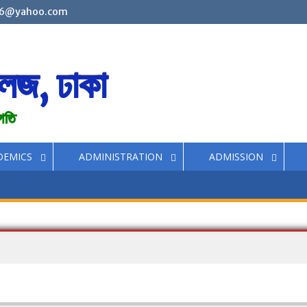
6@yahoo.com
লেজ, ঢাকা
রগতি
DEMICS
ADMINISTRATION
ADMISSION