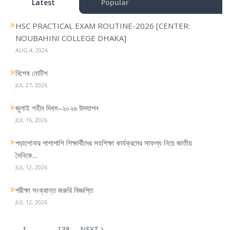
Latest
Popular
v
i
HSC PRACTICAL EXAM ROUTINE-2026 [CENTER:
g
NOUBAHINI COLLEGE DHAKA]
a
AUG 4, 2026
t
i
বিশেষ নোটিশ
o
JUL 27, 2026
n
জুলাই শহীদ দিবস–২০২৬ উদযাপন
JUL 16, 2026
পড়াশোনার পাশাপাশি শিক্ষার্থীদের সহশিক্ষা কার্যক্রমের সাফল্য নিয়ে জাতীয়
দৈনিকে...
JUL 12, 2026
পরীক্ষা সংক্রান্ত জরুরি বিজ্ঞপ্তি
JUL 12, 2026
1
…
138
NEXT