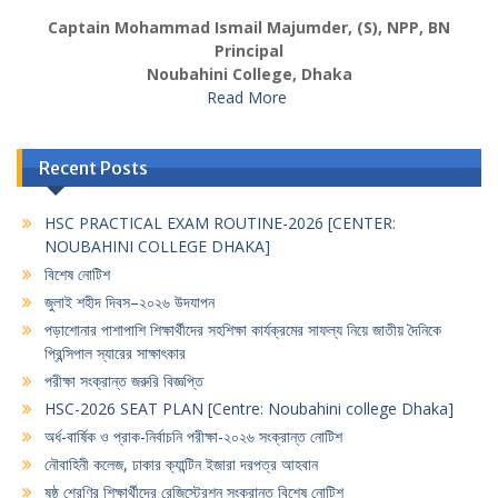
Captain Mohammad Ismail Majumder, (S), NPP, BN
Principal
Noubahini College, Dhaka
Read More
Recent Posts
HSC PRACTICAL EXAM ROUTINE-2026 [CENTER:
NOUBAHINI COLLEGE DHAKA]
বিশেষ নোটিশ
জুলাই শহীদ দিবস–২০২৬ উদযাপন
পড়াশোনার পাশাপাশি শিক্ষার্থীদের সহশিক্ষা কার্যক্রমের সাফল্য নিয়ে জাতীয় দৈনিকে
প্রিন্সিপাল স্যারের সাক্ষাৎকার
পরীক্ষা সংক্রান্ত জরুরি বিজ্ঞপ্তি
HSC-2026 SEAT PLAN [Centre: Noubahini college Dhaka]
অর্ধ-বার্ষিক ও প্রাক-নির্বাচনি পরীক্ষা-২০২৬ সংক্রান্ত নোটিশ
নৌবাহিনী কলেজ, ঢাকার ক্যান্টিন ইজারা দরপত্র আহবান
ষষ্ঠ শ্রেণির শিক্ষার্থীদের রেজিস্ট্রেশন সংক্রান্ত বিশেষ নোটিশ