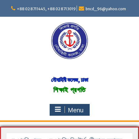
S
+88 02 8711445, +88 02 8713019
bncd_96@yahoo.com
k
i
p
t
o
c
o
n
t
e
n
নৌবাহিনী কলেজ, ঢাকা
t
শিক্ষাই প্রগতি
Menu