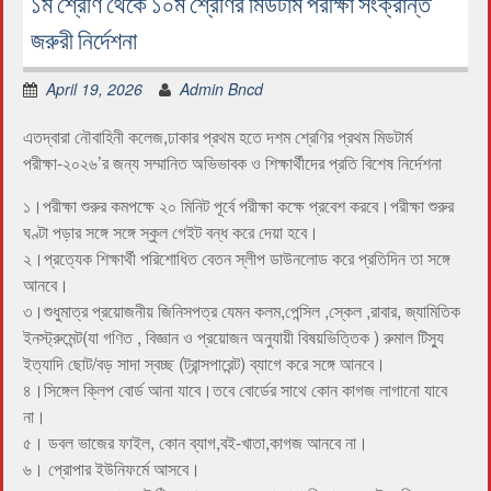
১ম শ্রেণি থেকে ১০ম শ্রেণির মিডটার্ম পরীক্ষা সংক্রান্ত
জরুরী নির্দেশনা
April 19, 2026
Admin Bncd
এতদ্বারা নৌবাহিনী কলেজ,ঢাকার প্রথম হতে দশম শ্রেণির প্রথম মিডটার্ম
পরীক্ষা-২০২৬’র জন্য সম্মানিত অভিভাবক ও শিক্ষার্থীদের প্রতি বিশেষ নির্দেশনা
১।পরীক্ষা শুরুর কমপক্ষে ২০ মিনিট পূর্বে পরীক্ষা কক্ষে প্রবেশ করবে।পরীক্ষা শুরুর
ঘণ্টা পড়ার সঙ্গে সঙ্গে স্কুল গেইট বন্ধ করে দেয়া হবে।
২।প্রত্যেক শিক্ষার্থী পরিশোধিত বেতন স্লীপ ডাউনলোড করে প্রতিদিন তা সঙ্গে
আনবে।
৩।শুধুমাত্র প্রয়োজনীয় জিনিসপত্র যেমন কলম,পেন্সিল ,স্কেল ,রাবার, জ্যামিতিক
ইনস্ট্রুমেন্ট(যা গণিত , বিজ্ঞান ও প্রয়োজন অনুযায়ী বিষয়ভিত্তিক ) রুমাল টিস্যু
ইত্যাদি ছোট/বড় সাদা স্বচ্ছ (ট্রান্সপারেন্ট) ব্যাগে করে সঙ্গে আনবে।
৪।সিঙ্গেল ক্লিপ বোর্ড আনা যাবে।তবে বোর্ডের সাথে কোন কাগজ লাগানো যাবে
না।
৫। ডবল ভাজের ফাইল, কোন ব্যাগ,বই-খাতা,কাগজ আনবে না।
৬। প্রোপার ইউনিফর্মে আসবে।