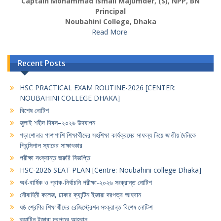
Captain Mohammad Ismail Majumder, (S), NPP, BN
Principal
Noubahini College, Dhaka
Read More
Recent Posts
HSC PRACTICAL EXAM ROUTINE-2026 [CENTER:
NOUBAHINI COLLEGE DHAKA]
বিশেষ নোটিশ
জুলাই শহীদ দিবস–২০২৬ উদযাপন
পড়াশোনার পাশাপাশি শিক্ষার্থীদের সহশিক্ষা কার্যক্রমের সাফল্য নিয়ে জাতীয় দৈনিকে
প্রিন্সিপাল স্যারের সাক্ষাৎকার
পরীক্ষা সংক্রান্ত জরুরি বিজ্ঞপ্তি
HSC-2026 SEAT PLAN [Centre: Noubahini college Dhaka]
অর্ধ-বার্ষিক ও প্রাক-নির্বাচনি পরীক্ষা-২০২৬ সংক্রান্ত নোটিশ
নৌবাহিনী কলেজ, ঢাকার ক্যান্টিন ইজারা দরপত্র আহবান
ষষ্ঠ শ্রেণির শিক্ষার্থীদের রেজিস্ট্রেশন সংক্রান্ত বিশেষ নোটিশ
ক্যান্টিন ইজারা দরপত্র আহবান