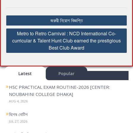
P
জরুরী নিয়োগ বিজ্ঞপ্তি
o
s
Metro to Retro Carnival : NCD International Co-
t
curricular & Talent Hunt Club earned the prestigious
n
Best Club Award
a
v
i
Latest
Popular
g
a
HSC PRACTICAL EXAM ROUTINE-2026 [CENTER:
t
NOUBAHINI COLLEGE DHAKA]
i
AUG 4, 2026
o
n
বিশেষ নোটিশ
JUL 27, 2026