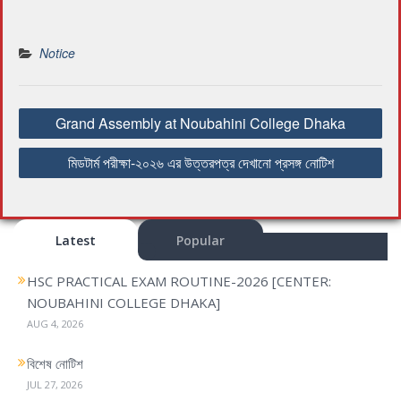
Notice
P
Grand Assembly at Noubahini College Dhaka
o
s
মিডটার্ম পরীক্ষা-২০২৬ এর উত্তরপত্র দেখানো প্রসঙ্গ নোটিশ
t
n
a
Latest
Popular
v
i
HSC PRACTICAL EXAM ROUTINE-2026 [CENTER:
g
NOUBAHINI COLLEGE DHAKA]
a
AUG 4, 2026
t
i
বিশেষ নোটিশ
o
JUL 27, 2026
n