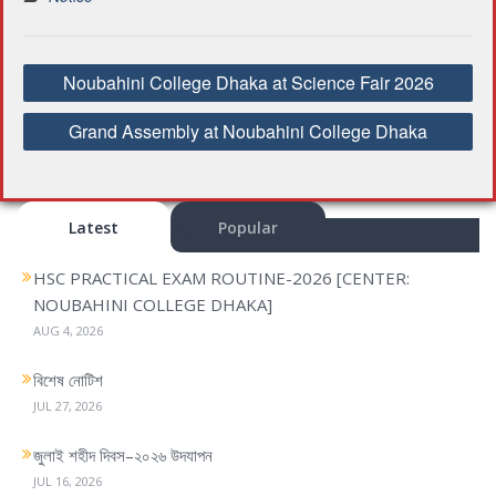
P
Noubahini College Dhaka at Science Fair 2026
o
s
Grand Assembly at Noubahini College Dhaka
t
n
a
Latest
Popular
v
i
HSC PRACTICAL EXAM ROUTINE-2026 [CENTER:
g
NOUBAHINI COLLEGE DHAKA]
a
AUG 4, 2026
t
i
বিশেষ নোটিশ
o
JUL 27, 2026
n
জুলাই শহীদ দিবস–২০২৬ উদযাপন
JUL 16, 2026