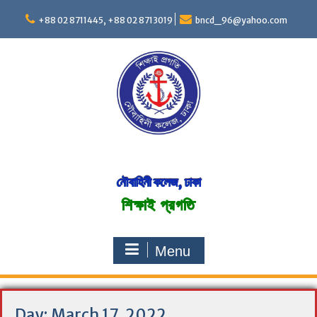
S
+88 02 8711445, +88 02 8713019
bncd_96@yahoo.com
k
i
p
t
o
c
o
n
t
e
n
নৌবাহিনী কলেজ, ঢাকা
t
শিক্ষাই প্রগতি
Menu
Day:
March 17, 2022