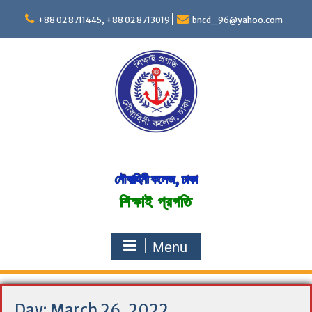
S
+88 02 8711445, +88 02 8713019
bncd_96@yahoo.com
k
i
p
t
o
c
o
n
t
e
n
নৌবাহিনী কলেজ, ঢাকা
t
শিক্ষাই প্রগতি
Menu
Day:
March 26, 2022