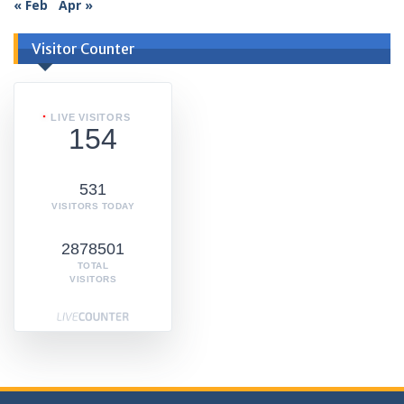
« Feb
Apr »
Visitor Counter
LIVE VISITORS
154
531
VISITORS TODAY
2878501
TOTAL
VISITORS