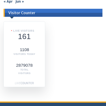
« Apr
Jun »
Visitor Counter
LIVE VISITORS
161
1108
VISITORS TODAY
2879078
TOTAL
VISITORS