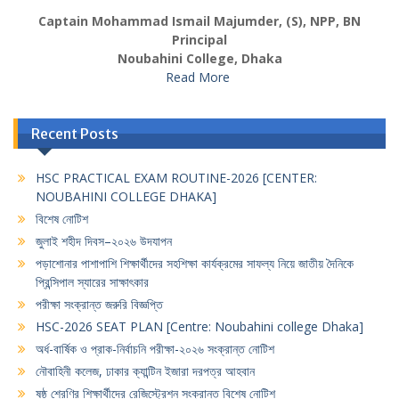
Captain Mohammad Ismail Majumder, (S), NPP, BN
Principal
Noubahini College, Dhaka
Read More
Recent Posts
HSC PRACTICAL EXAM ROUTINE-2026 [CENTER:
NOUBAHINI COLLEGE DHAKA]
বিশেষ নোটিশ
জুলাই শহীদ দিবস–২০২৬ উদযাপন
পড়াশোনার পাশাপাশি শিক্ষার্থীদের সহশিক্ষা কার্যক্রমের সাফল্য নিয়ে জাতীয় দৈনিকে
প্রিন্সিপাল স্যারের সাক্ষাৎকার
পরীক্ষা সংক্রান্ত জরুরি বিজ্ঞপ্তি
HSC-2026 SEAT PLAN [Centre: Noubahini college Dhaka]
অর্ধ-বার্ষিক ও প্রাক-নির্বাচনি পরীক্ষা-২০২৬ সংক্রান্ত নোটিশ
নৌবাহিনী কলেজ, ঢাকার ক্যান্টিন ইজারা দরপত্র আহবান
ষষ্ঠ শ্রেণির শিক্ষার্থীদের রেজিস্ট্রেশন সংক্রান্ত বিশেষ নোটিশ