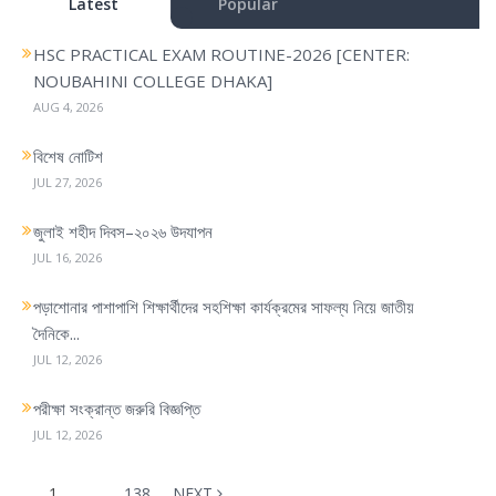
Latest
Popular
i
g
HSC PRACTICAL EXAM ROUTINE-2026 [CENTER:
a
NOUBAHINI COLLEGE DHAKA]
t
AUG 4, 2026
i
o
বিশেষ নোটিশ
n
JUL 27, 2026
জুলাই শহীদ দিবস–২০২৬ উদযাপন
JUL 16, 2026
পড়াশোনার পাশাপাশি শিক্ষার্থীদের সহশিক্ষা কার্যক্রমের সাফল্য নিয়ে জাতীয়
দৈনিকে...
JUL 12, 2026
পরীক্ষা সংক্রান্ত জরুরি বিজ্ঞপ্তি
JUL 12, 2026
1
…
138
NEXT