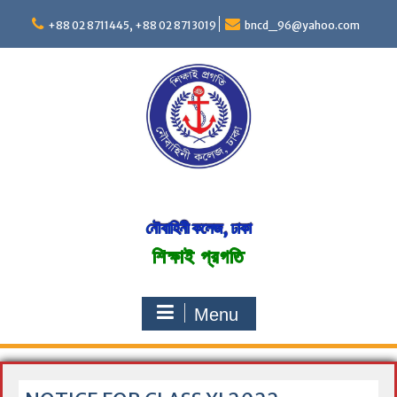
S
+88 02 8711445, +88 02 8713019
bncd_96@yahoo.com
k
i
p
t
o
c
o
n
t
e
n
নৌবাহিনী কলেজ, ঢাকা
t
শিক্ষাই প্রগতি
Menu