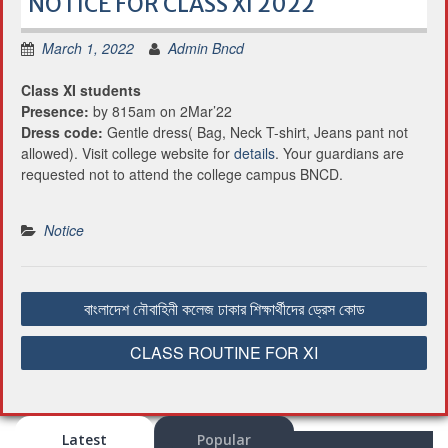
NOTICE FOR CLASS XI 2022
March 1, 2022
Admin Bncd
Class XI students
Presence:
by 815am on 2Mar’22
Dress code:
Gentle dress( Bag, Neck T-shirt, Jeans pant not
allowed). Visit college website for
details
. Your guardians are
requested not to attend the college campus BNCD.
Notice
P
বাংলাদেশ নৌবাহিনী কলেজ ঢাকার শিক্ষার্থীদের ড্রেস কোড
o
s
CLASS ROUTINE FOR XI
t
n
a
Latest
Popular
v