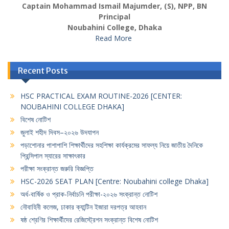
Captain Mohammad Ismail Majumder, (S), NPP, BN
Principal
Noubahini College, Dhaka
Read More
Recent Posts
HSC PRACTICAL EXAM ROUTINE-2026 [CENTER:
NOUBAHINI COLLEGE DHAKA]
বিশেষ নোটিশ
জুলাই শহীদ দিবস–২০২৬ উদযাপন
পড়াশোনার পাশাপাশি শিক্ষার্থীদের সহশিক্ষা কার্যক্রমের সাফল্য নিয়ে জাতীয় দৈনিকে
প্রিন্সিপাল স্যারের সাক্ষাৎকার
পরীক্ষা সংক্রান্ত জরুরি বিজ্ঞপ্তি
HSC-2026 SEAT PLAN [Centre: Noubahini college Dhaka]
অর্ধ-বার্ষিক ও প্রাক-নির্বাচনি পরীক্ষা-২০২৬ সংক্রান্ত নোটিশ
নৌবাহিনী কলেজ, ঢাকার ক্যান্টিন ইজারা দরপত্র আহবান
ষষ্ঠ শ্রেণির শিক্ষার্থীদের রেজিস্ট্রেশন সংক্রান্ত বিশেষ নোটিশ