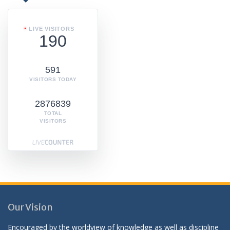
LIVE VISITORS
190
591
VISITORS TODAY
2876839
TOTAL
VISITORS
Our Vision
Encouraged by the worldview of knowledge as well as discipline