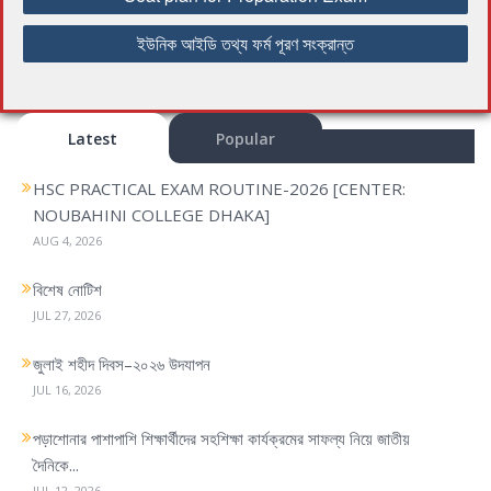
o
s
ইউনিক আইডি তথ্য ফর্ম পূরণ সংক্রান্ত
t
n
a
Latest
Popular
v
i
HSC PRACTICAL EXAM ROUTINE-2026 [CENTER:
g
NOUBAHINI COLLEGE DHAKA]
a
AUG 4, 2026
t
i
বিশেষ নোটিশ
o
JUL 27, 2026
n
জুলাই শহীদ দিবস–২০২৬ উদযাপন
JUL 16, 2026
পড়াশোনার পাশাপাশি শিক্ষার্থীদের সহশিক্ষা কার্যক্রমের সাফল্য নিয়ে জাতীয়
দৈনিকে...
JUL 12, 2026