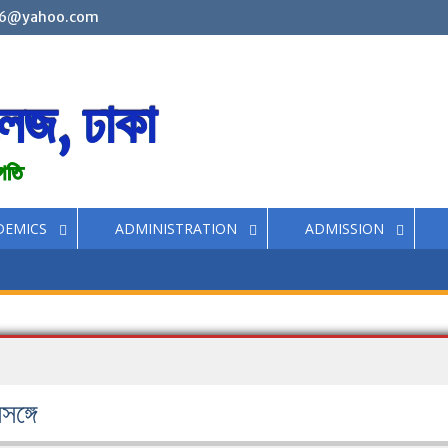
6@yahoo.com
লেজ, ঢাকা
রগতি
DEMICS
ADMINISTRATION
ADMISSION
ঙ্গে