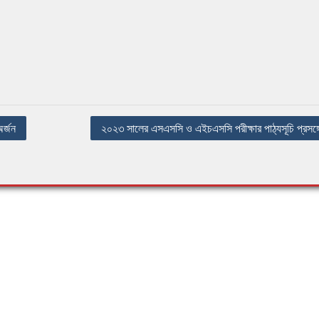
র্জন
২০২৩ সালের এসএসসি ও এইচএসসি পরীক্ষার পাঠ্যসূচি প্রসঙ্গ