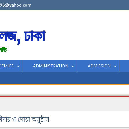
96@yahoo.com
লেজ, ঢাকা
রগতি
DEMICS
ADMINISTRATION
ADMISSION
ায় ও দোয়া অনুষ্ঠান