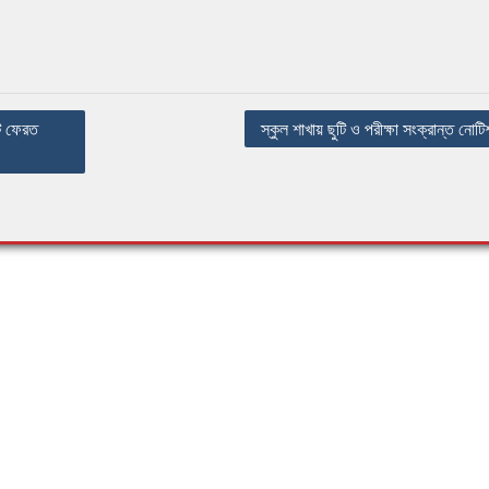
্ট ফেরত
স্কুল শাখায় ছুটি ও পরীক্ষা সংক্রান্ত নোটি