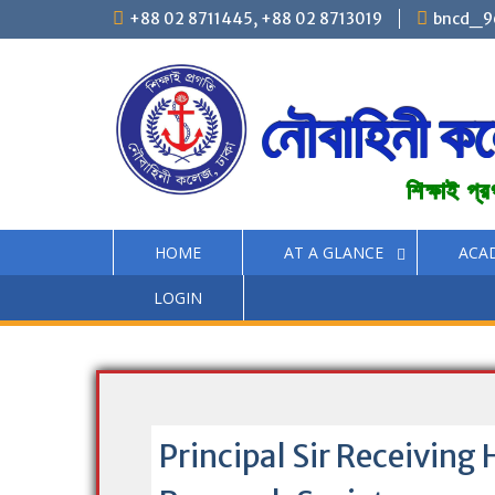
S
+88 02 8711445, +88 02 8713019
bncd_9
k
i
p
t
নৌবাহিনী ক
o
c
o
শিক্ষাই প্
n
t
e
HOME
AT A GLANCE
ACA
n
t
LOGIN
Principal Sir Receivin