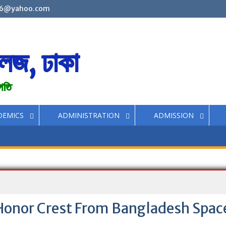
6@yahoo.com
লেজ, ঢাকা
রগতি
DEMICS
ADMINISTRATION
ADMISSION
g Honor Crest From Bangladesh Spac