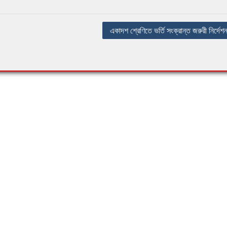
একাদশ শ্রেণিতে ভর্তি সংক্রান্ত জরুরী নির্দেশন